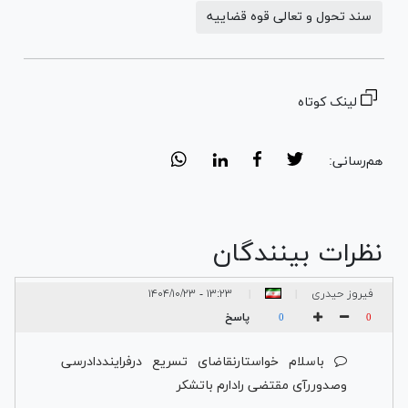
سند تحول و تعالی قوه قضاییه
لینک کوتاه
هم‌رسانی:
نظرات بینندگان
فیروز حیدری
۱۳:۲۳ - ۱۴۰۴/۱۰/۲۳
|
|
پاسخ
0
0
باسلام خواستارنقاضای تسریع درفراینددادرسی
وصدوررآی مقتضی رادارم باتشکر