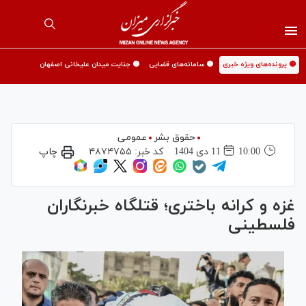
🟡 پرونده‌های ویژه خبری
🟡 سامانه‌های قضایی
🟡 جنایت میدان علیخانی اصفهان
حقوق بشر
عمومی
10:00
11 دی 1404
کد خبر:
۴۸۷۴۷۵۵
چاپ
غزه و کرانه باختری؛ قتلگاه خبرنگاران
فلسطینی