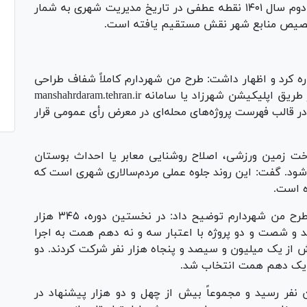
وی با یادآوری این نکته که آغاز این طرح از نیمه دوم سال ۱۴۰۱ نقطه عطفی در تاریخ مدیریت شهری به شمار
 تخصیص منابع شهر نقش مستقیم یافته است.
ه کرد و اظهار داشت: طرح من شهردارم کاملاً شفاف طراحی
شده تا هر شهروند بتواند خواسته‌های محله را از طریق اپلیکیشن شهرزاد یا سامانه manshahrdaram.tehran.ir
در قالب فهرست پروژه‌های محله‌ای در معرض رأی عمومی قرار
خت زمین ورزشی، اصلاح روشنایی معابر یا احداث بوستان
شود. گفت: این روند جلوه عملی مردم‌سالاری شهری است که
ه است.
سخنگوی شهرداری تهران در تشریح ابعاد عددی طرح من شهردارم توضیح داد: در نخستین دوره، ۳۴۵ هزار
د و شصت و دو پروژه با اعتبار سه و نه دهم همت به اجرا
از یک میلیون و سیصد و پنجاه هزار نفر شرکت کردند. دو
 و یک دهم همت انتخاب شد.
نفر رسید و مجموعاً بیش از چهل و دو هزار پیشنهاد در