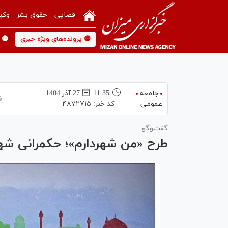
قضایی
حقوق بشر
وکی
🟡 پرونده‌های ویژه خبری
🟡 
جامعه
11:35
27 آذر 1404
عمومی
کد خبر:
۴۸۷۲۷۱۵
گفت‌و‌گو|
طرح «من شهردارم»؛ حکمرانی شه