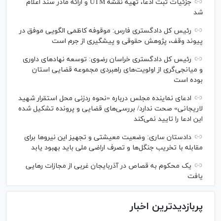
جزئیات ثبت ادعا، تهیه نقشه UTM و ارائه مادر سند اعلام
شد
رئیس کل دادگستری فارس: موقوفه کاظمی الگویی موفق در
پیوند وقف، پژوهش حقوقی و پیشگیری از جرم است
رئیس کل دادگستری خراسان رضوی: توسعه نهاد‌های داوری
و میانجی‌گری از اولویت‌های راهبردی مجموعه قضایی استان
بوده است
ادعای نماینده مجلس درباره «نحوه ردزنی محل استقرار شهید
لاریجانی» صحت ندارد/ بررسی‌های قضایی و پرونده تشکیل شده
این ادعا را تایید نمی‌کند
دادستان ساری: وضعیت معیشتی و تجهیز این نیرو‌ها برای
مقابله با تخریب جنگل‌ها و تصرف اراضی ملی باید بهبود یابد
یک محکوم به قصاص در آذربایجان‌ غربی از مجازات رهایی
یافت
پربازدیدترین اخبار