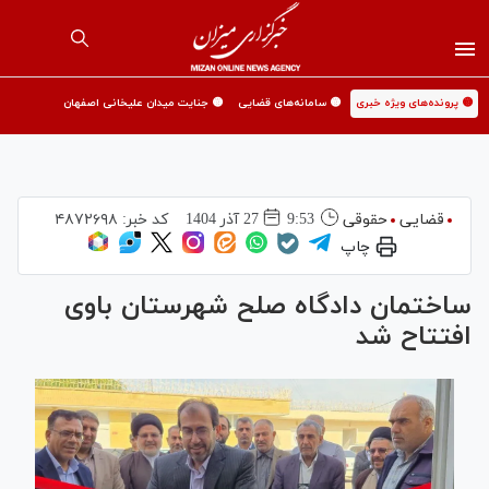
🟡 پرونده‌های ویژه خبری
🟡 سامانه‌های قضایی
🟡 جنایت میدان علیخانی اصفهان
قضایی
حقوقی
9:53
27 آذر 1404
کد خبر:
۴۸۷۲۶۹۸
چاپ
ساختمان دادگاه صلح شهرستان باوی
افتتاح شد