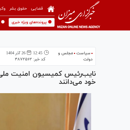
قضایی
حقوق بشر
وکی
🟡 پرونده‌های ویژه خبری
🟡 
سیاست
مجلس و
12:45
26 آذر 1404
دولت
کد خبر:
۴۸۷۲۵۶۲
نایب‌رئیس کمیسیون امنیت ملی 
خود می‌دانند