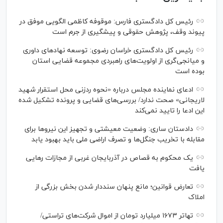
رئیس کل دادگستری فارس: موقوفه کاظمی الگویی موفق در
پیوند وقف، پژوهش حقوقی و پیشگیری از جرم است
رئیس کل دادگستری خراسان رضوی: توسعه نهاد‌های داوری
و میانجی‌گری از اولویت‌های راهبردی مجموعه قضایی استان
بوده است
ادعای نماینده مجلس درباره «نحوه ردزنی محل استقرار شهید
لاریجانی» صحت ندارد/ بررسی‌های قضایی و پرونده تشکیل شده
این ادعا را تایید نمی‌کند
دادستان ساری: وضعیت معیشتی و تجهیز این نیرو‌ها برای
مقابله با تخریب جنگل‌ها و تصرف اراضی ملی باید بهبود یابد
یک محکوم به قصاص در آذربایجان‌ غربی از مجازات رهایی
یافت
تعارض قوانین؛ مانع پنهان سنددار شدن بخش بزرگی از
املاک
تهاتر ۱۶۷۳ میلیارد تومان از اموال شرکت‌های تراستی/