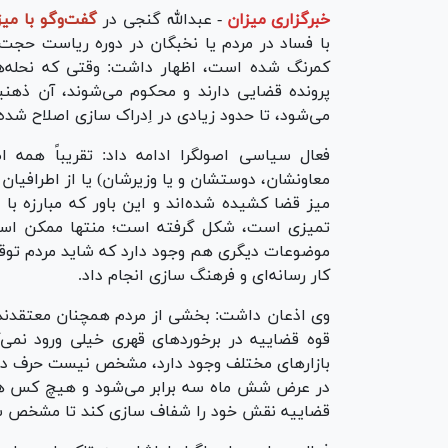
خبرگزاری میزان
-
عبدالله گنجی در
گفت‌وگو با میز
با فساد در مردم یا نخبگان در دوره ریاست حجت 
کمرنگ شده است، اظهار داشت: وقتی که نحله‌
پرونده قضایی دارند و محکوم می‌شوند، آن ذهنیت
می‌شود، تا حدود زیادی در اِدراک سازی اصلاح شد
فعال سیاسی اصولگرا ادامه داد: تقریباً همه ا
معاونشان، دوستشان و یا وزیرشان) یا از اطرافیا
میز قضا کشیده شده‌اند و این باور که مبارزه با
تمیزی است، شکل گرفته است؛ منتها ممکن است ای
موضوعات دیگری هم وجود دارد که شاید مردم توقع 
کار رسانه‌ای و فرهنگ سازی انجام داد.
وی اذعان داشت: بخشی از مردم همچنان معتقدند که
قوه قضاییه در برخورد‌های قهری خیلی ورود نمی
بازار‌های مختلف وجود دارد، مشخص نیست حرف د
در عرض شش ماه سه برابر می‌شود و هیچ کس هم د
قضاییه نقش خود را شفاف سازی کند تا مشخص شود