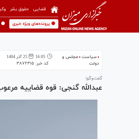
قضایی
حقوق بشر
وکی
🟡 پرونده‌های ویژه خبری
🟡 
سیاست
مجلس و
16:05
25 آذر 1404
دولت
کد خبر:
۴۸۷۲۴۱۵
گفت‌وگو|
عبدالله گنجی: قوه قضاییه مرعو