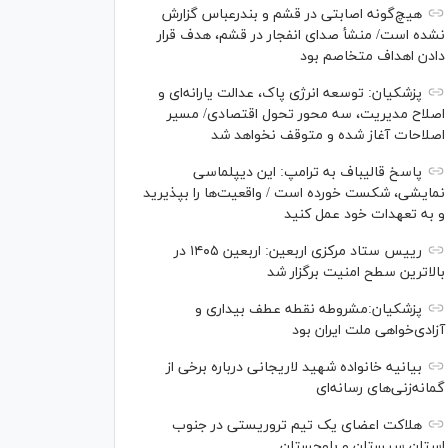
هیچ‌گونه اصابتی در قشم و بندرعباس گزارش
نشده است/ منشأ صدای انفجار در قشم، هدف قرار
دادن اهداف متخاصم بود
پزشکیان: توسعه انرژی پاک، عدالت یارانه‌ای و
اصلاح مدیریت، سه محور تحول اقتصادی/ مسیر
اصلاحات آغاز شده و متوقف نخواهد شد
پاسخ قالیباف به ترامپ: این دیپلماسی
نمایشی، شکست خورده است / واقعیت‌ها را بپذیرید
و به تعهدات خود عمل کنید
رییس ستاد مرکزی اربعین: اربعین ۱۴۰۵ در
بالاترین سطح امنیت برگزار شد
پزشکیان:مشروطه نقطه عطف بیداری و
آزادی‌خواهی ملت ایران بود
بیانیه خانواده شهید لاریجانی درباره برخی از
گمانه‌زنی‌های رسانه‌ای
هلاکت اعضای یک تیم تروریستی در جنوب
استان سیستان و بلوچستان