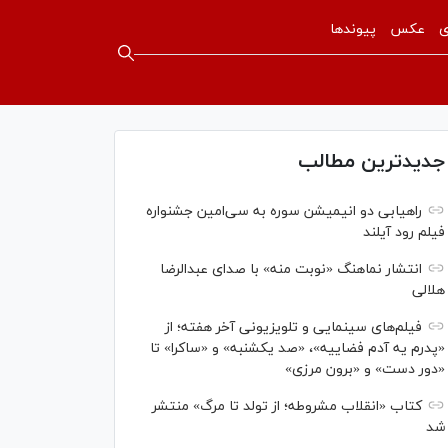
ی
عکس
پیوندها
جدیدترین مطالب
راهیابی دو انیمیشن سوره به سی‌امین جشنواره
فیلم رود آیلند
انتشار نماهنگ «نوبت منه» با صدای عبدالرضا
هلالی
فیلم‌های سینمایی و تلویزیونی آخر هفته؛ از
«پدرم یه آدم فضاییه»، «صد یکشنبه» و «ساکرا» تا
«دور دست» و «برون مرزی»
کتاب «انقلاب مشروطه؛ از تولد تا مرگ» منتشر
شد