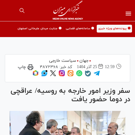
🟡 پرونده‌های ویژه خبری
🟡 سامانه‌های قضایی
🟡 جنایت میدان علیخانی اصفهان
جهان
سیاست خارجی
12:59
25 آذر 1404
کد خبر:
۴۸۷۲۳۶۸
چاپ
سفر وزیر امور خارجه به روسیه/ عراقچی
در دوما حضور یافت