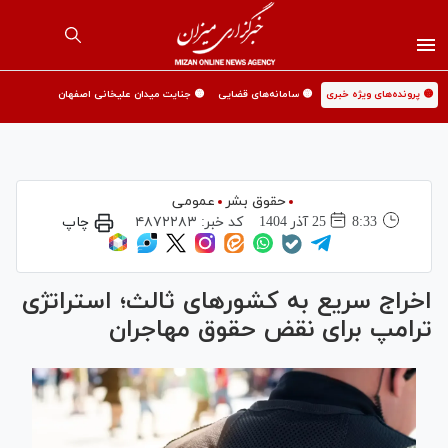
🟡 پرونده‌های ویژه خبری
🟡 سامانه‌های قضایی
🟡 جنایت میدان علیخانی اصفهان
حقوق بشر
عمومی
8:33
25 آذر 1404
کد خبر:
۴۸۷۲۲۸۳
چاپ
اخراج سریع به کشور‌های ثالث؛ استراتژی
ترامپ برای نقض حقوق مهاجران