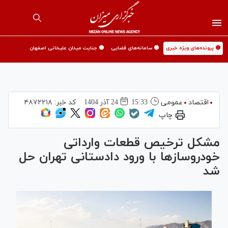
🟡 پرونده‌های ویژه خبری
🟡 سامانه‌های قضایی
🟡 جنایت میدان علیخانی اصفهان
اقتصاد
عمومی
15:33
24 آذر 1404
کد خبر:
۴۸۷۲۲۱۸
چاپ
مشکل ترخیص قطعات وارداتی
خودروسازها با ورود دادستانی تهران حل
شد