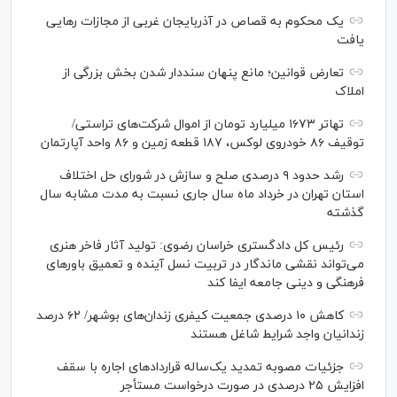
یک محکوم به قصاص در آذربایجان‌ غربی از مجازات رهایی
یافت
تعارض قوانین؛ مانع پنهان سنددار شدن بخش بزرگی از
املاک
تهاتر ۱۶۷۳ میلیارد تومان از اموال شرکت‌های تراستی/
توقیف ۸۶ خودروی لوکس، ۱۸۷ قطعه زمین و ۸۶ واحد آپارتمان
رشد حدود ۹ درصدی صلح و سازش در شورای حل اختلاف
استان تهران در خرداد ماه سال جاری نسبت به مدت مشابه سال
گذشته
رئیس کل دادگستری خراسان رضوی: تولید آثار فاخر هنری
می‌تواند نقشی ماندگار در تربیت نسل آینده و تعمیق باور‌های
فرهنگی و دینی جامعه ایفا کند
کاهش ۱۰ درصدی جمعیت کیفری زندان‌های بوشهر/ ۶۲ درصد
زندانیان واجد شرایط شاغل هستند
جزئیات مصوبه تمدید یک‌ساله قرارداد‌های اجاره با سقف
افزایش ۲۵ درصدی در صورت درخواست مستأجر