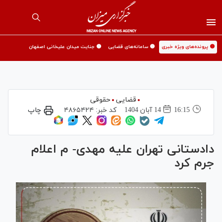
🟡 پرونده‌های ویژه خبری
🟡 سامانه‌های قضایی
🟡 جنایت میدان علیخانی اصفهان
قضایی
حقوقی
16:15
14 آبان 1404
کد خبر:
۴۸۶۵۴۲۴
چاپ
دادستانی تهران علیه مهدی- م اعلام
جرم کرد