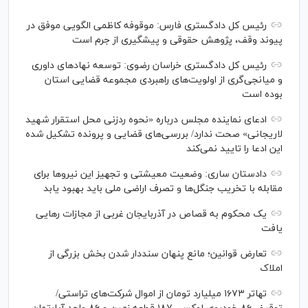
رئیس کل دادگستری فارس: موقوفه کاظمی الگویی موفق در
پیوند وقف، پژوهش حقوقی و پیشگیری از جرم است
رئیس کل دادگستری خراسان رضوی: توسعه نهاد‌های داوری
و میانجی‌گری از اولویت‌های راهبردی مجموعه قضایی استان
بوده است
ادعای نماینده مجلس درباره «نحوه ردزنی محل استقرار شهید
لاریجانی» صحت ندارد/ بررسی‌های قضایی و پرونده تشکیل شده
این ادعا را تایید نمی‌کند
دادستان ساری: وضعیت معیشتی و تجهیز این نیرو‌ها برای
مقابله با تخریب جنگل‌ها و تصرف اراضی ملی باید بهبود یابد
یک محکوم به قصاص در آذربایجان‌ غربی از مجازات رهایی
یافت
تعارض قوانین؛ مانع پنهان سنددار شدن بخش بزرگی از
املاک
تهاتر ۱۶۷۳ میلیارد تومان از اموال شرکت‌های تراستی/