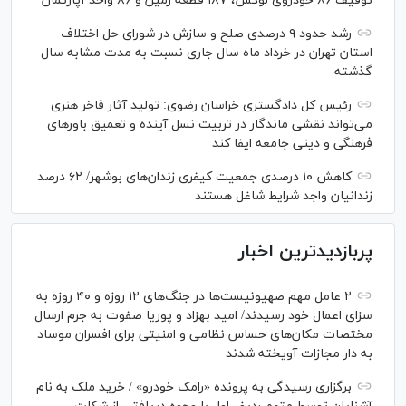
توقیف ۸۶ خودروی لوکس، ۱۸۷ قطعه زمین و ۸۶ واحد آپارتمان
رشد حدود ۹ درصدی صلح و سازش در شورای حل اختلاف
استان تهران در خرداد ماه سال جاری نسبت به مدت مشابه سال
گذشته
رئیس کل دادگستری خراسان رضوی: تولید آثار فاخر هنری
می‌تواند نقشی ماندگار در تربیت نسل آینده و تعمیق باور‌های
فرهنگی و دینی جامعه ایفا کند
کاهش ۱۰ درصدی جمعیت کیفری زندان‌های بوشهر/ ۶۲ درصد
زندانیان واجد شرایط شاغل هستند
پربازدیدترین اخبار
۲ عامل مهم صهیونیست‌ها در جنگ‌های ۱۲ روزه و ۴۰ روزه به
سزای اعمال خود رسیدند/ امید بهزاد و پوریا صفوت به جرم ارسال
مختصات مکان‌های حساس نظامی و امنیتی برای افسران موساد
به دار مجازات آویخته شدند
برگزاری رسیدگی به پرونده «رامک خودرو» / خرید ملک به نام