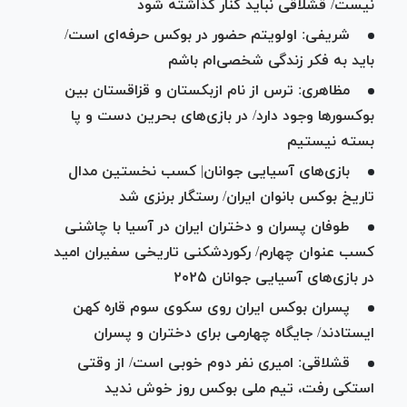
نیست/ قشلاقی نباید کنار گذاشته شود
شریفی: اولویتم حضور در بوکس حرفه‌ای است/
باید به فکر زندگی شخصی‌ام باشم
مظاهری: ترس از نام ازبکستان و قزاقستان بین
بوکسور‌ها وجود دارد/ در بازی‌های بحرین دست و پا
بسته نیستیم
بازی‌های آسیایی جوانان| کسب نخستین مدال
تاریخ بوکس بانوان ایران/ رستگار برنزی شد
طوفان پسران و دختران ایران در آسیا با چاشنی
کسب عنوان چهارم/ رکوردشکنی تاریخی سفیران امید
در بازی‌های آسیایی جوانان ۲۰۲۵
پسران بوکس ایران روی سکوی سوم قاره کهن
ایستادند/ جایگاه چهارمی برای دختران و پسران
قشلاقی: امیری نفر دوم خوبی است/ از وقتی
استکی رفت، تیم ملی بوکس روز خوش ندید