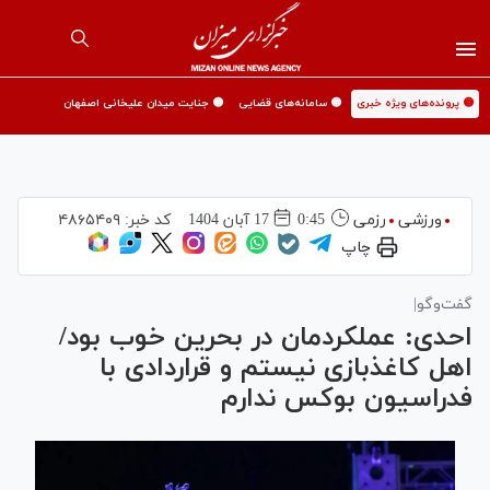
🟡 پرونده‌های ویژه خبری
🟡 سامانه‌های قضایی
🟡 جنایت میدان علیخانی اصفهان
ورزشی
رزمی
0:45
17 آبان 1404
کد خبر:
۴۸۶۵۴۰۹
چاپ
گفت‌وگو|
احدی: عملکردمان در بحرین خوب بود/
اهل کاغذبازی نیستم و قراردادی با
فدراسیون بوکس ندارم