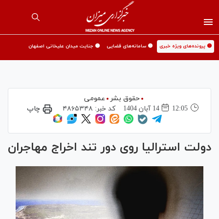
🟡 پرونده‌های ویژه خبری
🟡 سامانه‌های قضایی
🟡 جنایت میدان علیخانی اصفهان
حقوق بشر
عمومی
12:05
14 آبان 1404
کد خبر:
۴۸۶۵۳۴۸
چاپ
دولت استرالیا روی دور تند اخراج مهاجران