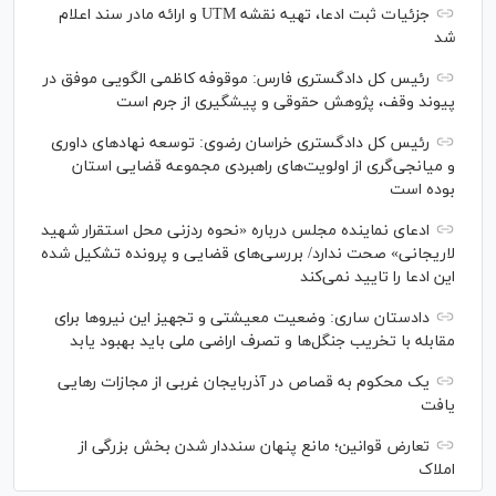
جزئیات ثبت ادعا، تهیه نقشه UTM و ارائه مادر سند اعلام
شد
رئیس کل دادگستری فارس: موقوفه کاظمی الگویی موفق در
پیوند وقف، پژوهش حقوقی و پیشگیری از جرم است
رئیس کل دادگستری خراسان رضوی: توسعه نهاد‌های داوری
و میانجی‌گری از اولویت‌های راهبردی مجموعه قضایی استان
بوده است
ادعای نماینده مجلس درباره «نحوه ردزنی محل استقرار شهید
لاریجانی» صحت ندارد/ بررسی‌های قضایی و پرونده تشکیل شده
این ادعا را تایید نمی‌کند
دادستان ساری: وضعیت معیشتی و تجهیز این نیرو‌ها برای
مقابله با تخریب جنگل‌ها و تصرف اراضی ملی باید بهبود یابد
یک محکوم به قصاص در آذربایجان‌ غربی از مجازات رهایی
یافت
تعارض قوانین؛ مانع پنهان سنددار شدن بخش بزرگی از
املاک