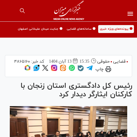
🟡 پرونده‌های ویژه خبری
🟡 سامانه‌های قضایی
🟡 جنایت میدان علیخانی اصفهان
قضایی
حقوقی
15:35
13 آبان 1404
کد خبر:
۴۸۶۵۱۶۰
چاپ
رئیس کل دادگستری استان زنجان با
کارکنان ایثارگر دیدار کرد