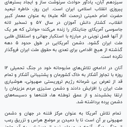
سیزدهم آبان، یادآور حوادث سرنوشت ساز و ایجاد بستر‌های
پیروزی انقلاب اسلامی ایران است. این روز، خاطره تبعید
حضرت امام خمینی (رحمت الله علیه) به عنوان معمار کبیر
انقلاب، کشتار دانش آموزان در سال ۵۷ و تسخیر لانه
جاسوسی آمریکای جنایتکار را زنده می‌کند؛ حوادثی که هر یک
از آنها فصل نوینی در مبارزه با استکبار جهانی و استقلال طلبی
ملت ایران گشود. دشمن آمریکایی در طول حدود ۵ دهه
گذشته از هیچ اقدامی برای تعدی به حقوق ملت ایران فروگذار
نکرده است.
آنان در ادامه‌ی تلاش‌های مذبوحانه خود در جنگ تحمیلی ۱۲
روزه با تجاوز آشکار به خاک کشورمان و پشتیبانی آشکار و تمام
قد از تعرض بی شرمانه رژیم تروریستی صهیونی، هوشیاری
ملت ایران را افزایش دادند و دشمن ستیزی مردم عزیزمان را
ارتقا بخشیدند و از عمق توطئه ها، فتنه‌ها و دسیسه‌های
دشمن پرده برداشته شد.
تمام تلاش آمریکا به عنوان مرکز فتنه در جهان و دشمن
صهیونی بر آن است تا با دمیدن بر موضع هراس و تزریق رعب
از جنگی دیگر، آنچه در میدان نبرد از دستیابی به آن عاجز