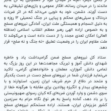
ماندند را در میدان رسانه، افکار عمومی و بازی‌های تبلیغاتی به
دست آورند. دشمن، خود به خوبی می‌داند که در اثر ضربات
دردناک و سیلی‌های محکم و پیاپی در جنگ تحمیلی ۱۲ روزه و
به دلیل انسجام و همبستگی ملت ایران، آمادگی نیرو‌های مسلح
و به خصوص اراده الهی رهبر معظم انقلاب اسلامی (مدظله
العالی) امکان تعدی مجدد را از دست داده است و می‌کوشد تا
ملت مقاوم ایران را در وضعیت تعلیق «نه جنگ و نه صلح» قرار
دهد.
ستاد کل نیرو‌های مسلح ضمن گرامیداشت یاد و خاطره
شهدای دانش آموز و تبریک مجاهدت‌ها در این روز بزرگ به
تمامی دانش آموزان، معلمان و خانواده‌های گرامی، تاکید
می‌نماید فرزندان شما در نیرو‌های مسلح دست در دست یکدیگر
و متحد در دفاع از حرم شریف ایران زمین، استوارند و با
چشم‌های بیدار و انگیزه پولادین برای مقابله با هرگونه خطا از
سوی دشمن و وارد آوردن ضربه‌ای که کیان رسوای صهیونیستی
را بر باد دهد، آماده پاسخ به هر نوع نگاه حرام به سرزمین
کشور عزیزمان ایران، هستند. اراده مستحکم نیرو‌های مسلح
جمهوری اسلامی اسلامی ایران، از توکل بر خداوند متعال،