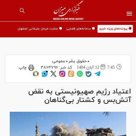
🟡 پرونده‌های ویژه خبری
🟡 سامانه‌های قضایی
🟡 جنایت میدان علیخانی اصفهان
حقوق بشر
عمومی
7:45
12 آبان 1404
کد خبر:
۴۸۶۴۷۹۶
چاپ
اعتیاد رژیم صهیونیستی به نقض
آتش‌بس و کشتار بی‌گناهان