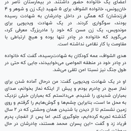
اعضای یک خانواده حضور داشتند. در بیمارستان ناصر در
خان‌یونس، خانواده الشواف برای ۵ شهید (یک زن و شوهر و ۴
فرزندشان) که همگی در داخل چادرشان به شهادت رسیده
بودند، سوگواری کردند. در یک شهادت ویدیویی برای
موندویس، یک زن مسن که خود را مادربزرگ معرفی کرد،
می‌گوید که خانواده در چادر تنها بوده و هیچ ارتباطی با
مقاومت یا کار نظامی نداشته است.
هدی الشواف، عمه کودکان به شهادت‌رسیده، گفت که خانواده
در چادر خود در منطقه المواصی می‌خوابیدند، جایی که حتی در
طول جنگ نیز نسبتا امن تلقی می‌شد.
او در یک شهادت ویدیویی گفت: من درحال آماده شدن برای
نماز صبح در چادرم بودم و پیش از اینکه نماز بخوانم، صدای
بمباران شدیدی را شنیدم. می‌دانستم که بمباران خیلی نزدیک
به محل ما است، بنابراین چشم‌ها و گوش‌هایم را گرفتم و روی
زمین نشستم تا از دیدن یا شنیدن همان وحشتی که در ۲ سال
گذشته تجربه کرده‌ایم، جلوگیری کنم. اما پس از انفجار، پدرم
فریاد زد و گفت «این پسران محمد هستند، چادرشان در حال
سوختن است.»