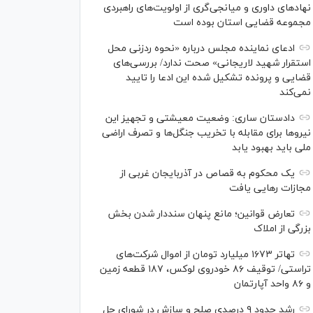
نهاد‌های داوری و میانجی‌گری از اولویت‌های راهبردی
مجموعه قضایی استان بوده است
ادعای نماینده مجلس درباره «نحوه ردزنی محل
استقرار شهید لاریجانی» صحت ندارد/ بررسی‌های
قضایی و پرونده تشکیل شده این ادعا را تایید
نمی‌کند
دادستان ساری: وضعیت معیشتی و تجهیز این
نیرو‌ها برای مقابله با تخریب جنگل‌ها و تصرف اراضی
ملی باید بهبود یابد
یک محکوم به قصاص در آذربایجان‌ غربی از
مجازات رهایی یافت
تعارض قوانین؛ مانع پنهان سنددار شدن بخش
بزرگی از املاک
تهاتر ۱۶۷۳ میلیارد تومان از اموال شرکت‌های
تراستی/ توقیف ۸۶ خودروی لوکس، ۱۸۷ قطعه زمین
و ۸۶ واحد آپارتمان
رشد حدود ۹ درصدی صلح و سازش در شورای حل