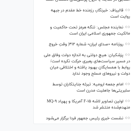
قالیباف: خبرنگار، رزمنده خط مقدم در جبهه
روایت است
نماینده مجلس: تنگه هرمز تحت حاکمیت و
مالکیت جمهوری اسلامی ایران است
روزنامه «صدای ایران» شماره ۴۱۲| وقتِ خروج
پزشکیان: هیچ دولتی به اندازه دولت وفاق ملی
در مسیر سیاست‌های رهبری حرکت نکرده است/
روابط با همسایگان بهبود یافته و اختلافی میان
دولت و نیروهای مسلح وجود ندارد
امام جمعه ارومیه: تبرئه جنایتکاران توسط
سلبریتی‌ها جاهلیت مدرن است
اولین تصاویر لاشه F-۱۵ آمریکا و پهپاد MQ-۹
منهدم‌شده منتشر شد
نشست خبری رئیس‌ جمهور فردا برگزار می‌شود