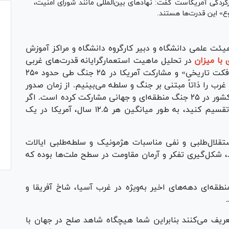
کردگی آمریکاست گفت: نهاد‌های بین‌المللی مانند شورای امنیت،
وع» این قدرت‌ها هستند.
هیئت علمی دانشگاه و دبیر کارگروه دانشگاه و مراکز آموزش
 با میزان
در تحلیل ماهیت استعمارگرایانه قدرت‌های غربی
به‌ویژه ایالات متحده آمریکا گفت: با استناد به «فکت تاریخی» و مشارکت آمریکا در ۲۵ جنگ طی حدود ۲۵۰
ب را ذاتاً مبتنی بر جنگ و سلطه می‌بینیم. از زمان صدور
بیانیه استقلال آمریکا در سال ۱۷۷۶ تا امروز، این کشور در ۲۵ جنگ منطقه‌ای و جهانی مشارکت کرده است. اگر
این رقم را بر تعداد سال‌های عمر ایالات متحده تقسیم کنید، به طور میانگین هر ۱۲.۵ سال، آمریکا در یک
تقلال‌طلبی و نفی مناسبات هژمونیک و سلطه‌طلبی ایالات
د، شکل‌گیری تفکر و آرمان مقاومت در سطح ملت‌ها بوده که
طقه‌ای دهه‌های اخیر به‌ویژه در غرب آسیا، شاخ آفریقا و
یف می‌کنند بنابراین شما هیچگاه شاهد صلح در جهان با