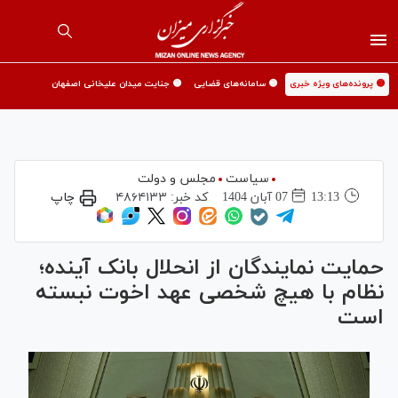
🟡 پرونده‌های ویژه خبری
🟡 سامانه‌های قضایی
🟡 جنایت میدان علیخانی اصفهان
سیاست
مجلس و دولت
13:13
07 آبان 1404
کد خبر:
۴۸۶۴۱۳۳
چاپ
حمایت نمایندگان از انحلال بانک آینده؛
نظام با هیچ شخصی عهد اخوت نبسته
است