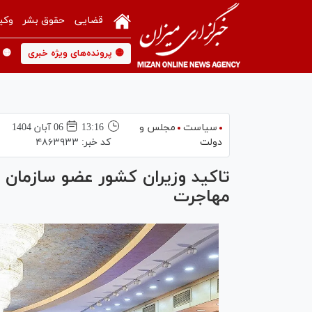
قضایی
حقوق بشر
وکی
🟡 پرونده‌های ویژه خبری
🟡 
سیاست
مجلس و
13:16
06 آبان 1404
دولت
کد خبر:
۴۸۶۳۹۳۳
تاکید وزیران کشور عضو سازمان اک
مهاجرت