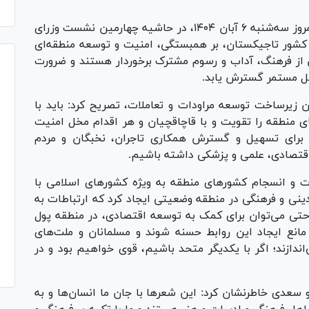
مسعود پزشکیان پیش از ظهر امروز سه‌شنبه ۶ آبان ۱۴۰۴، در حاشیه چهارمین نشست وزرای
یر کشور تاجیکستان، بر همبستگی، امنیت و توسعه منطقه‌ای
ان از فرهنگ، آداب و رسوم مشترک برخوردار هستند و ضرورت
شکل مستمر گسترش یابد.
زیرساخت توسعه مراودات و تعاملات، تصریح کرد: باید با
ای منطقه را تقویت و با قاچاقچیان و هر اقدام مخل امنیت
ی برای تسهیل و گسترش همکاری تاجران، نخبگان و مردم
اقتصادی، علمی و پزشکی داشته باشیم.
و انسجام کشور‌های منطقه به ویژه کشور‌های اسلامی با
ینی و فرهنگی در منطقه وضعیتی ایجاد کرد که ارتباطات به
. حتی می‌توان برای کمک به توسعه اقتصادی، در منطقه پول
مانع ایجاد این روابط حسنه شوند و مسلمانان و ملت‌های
ندازند؛ اگر با یکدیگر متحد باشیم، قوی خواهیم بود و در
 سعدی خاطرنشان کرد: این شعر‌ها با جان ما انسان‌ها و به