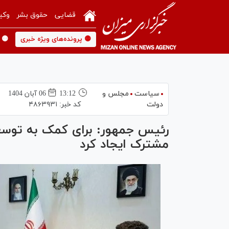
قضایی
حقوق بشر
وکی
🟡 پرونده‌های ویژه خبری
🟡 
سیاست
مجلس و
13:12
06 آبان 1404
دولت
کد خبر:
۴۸۶۳۹۳۱
رئیس جمهور: برای کمک به توسعه
مشترک ایجاد کرد