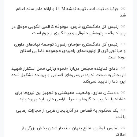
جزئیات ثبت ادعا، تهیه نقشه UTM و ارائه مادر سند اعلام
شد
رئیس کل دادگستری فارس: موقوفه کاظمی الگویی موفق در
پیوند وقف، پژوهش حقوقی و پیشگیری از جرم است
رئیس کل دادگستری خراسان رضوی: توسعه نهاد‌های داوری
و میانجی‌گری از اولویت‌های راهبردی مجموعه قضایی استان
بوده است
ادعای نماینده مجلس درباره «نحوه ردزنی محل استقرار شهید
لاریجانی» صحت ندارد/ بررسی‌های قضایی و پرونده تشکیل شده
این ادعا را تایید نمی‌کند
دادستان ساری: وضعیت معیشتی و تجهیز این نیرو‌ها برای
مقابله با تخریب جنگل‌ها و تصرف اراضی ملی باید بهبود یابد
یک محکوم به قصاص در آذربایجان‌ غربی از مجازات رهایی
یافت
تعارض قوانین؛ مانع پنهان سنددار شدن بخش بزرگی از
املاک