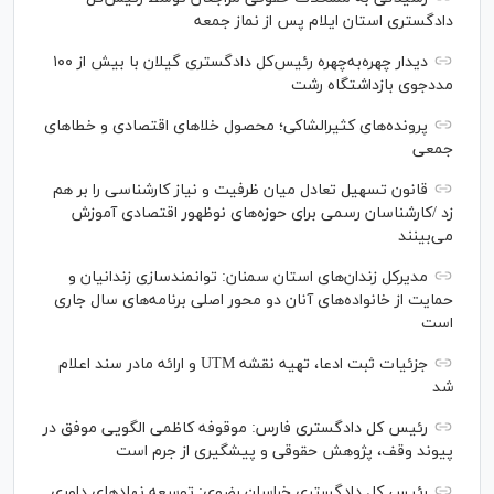
دادگستری استان ایلام پس از نماز جمعه
دیدار چهره‌به‌چهره رئیس‌کل دادگستری گیلان با بیش از ۱۰۰
مددجوی بازداشتگاه رشت
پرونده‌های کثیرالشاکی؛ محصول خلا‌های اقتصادی و خطا‌های
جمعی
قانون تسهیل تعادل میان ظرفیت و نیاز کارشناسی را بر هم
زد /کارشناسان رسمی برای حوزه‌های نوظهور اقتصادی آموزش
می‌بینند
مدیرکل زندان‌های استان سمنان: توانمندسازی زندانیان و
حمایت از خانواده‌های آنان دو محور اصلی برنامه‌های سال جاری
است
جزئیات ثبت ادعا، تهیه نقشه UTM و ارائه مادر سند اعلام
شد
رئیس کل دادگستری فارس: موقوفه کاظمی الگویی موفق در
پیوند وقف، پژوهش حقوقی و پیشگیری از جرم است
رئیس کل دادگستری خراسان رضوی: توسعه نهاد‌های داوری