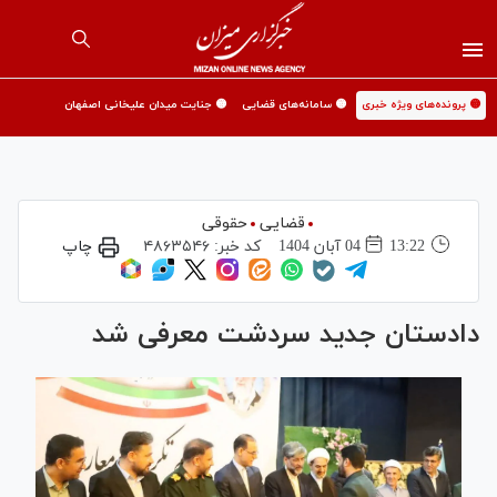
🟡 پرونده‌های ویژه خبری
🟡 سامانه‌های قضایی
🟡 جنایت میدان علیخانی اصفهان
قضایی
حقوقی
13:22
04 آبان 1404
کد خبر:
۴۸۶۳۵۴۶
چاپ
دادستان جدید سردشت معرفی شد