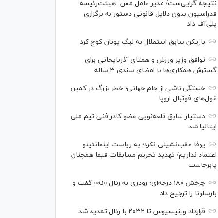
نتیجه گرایی‌ست/ مدیر عامل مس: هیئت‌رئیسه
فدراسیون بدون دلایل قانونی دستور به برگزاری
پلی‌آف داد
بازیکن سابق استقلال به لیگ یونان کوچ کرد
توافق وزیر ورزش و همتای آذربایجانی برای
گسترش همکاری‌ها با امضای سندی ۳ ساله
خستگی ناشی از جام جهانی؛ خطر بزرگ در کمین
غول‌های فوتبال اروپا
دستیار سابق قلعه‌نویی عضو کادر فنی تیم ملی
ایتالیا شد
یوفا عقب‌نشینی نکرد؛ به ریاست اینفانتینو
اعتماد نداریم/ تهدید تحریم مسابقات فیفا همچنان
پابرجاست
چرخش ۱۸۰ درجه‌ای؛ رودری به رئال «نه» گفت و
بارسلونا را ترجیح داد
قرارداد وینیسیوس تا ۲۰۳۲ با رئال‌ تمدید شد