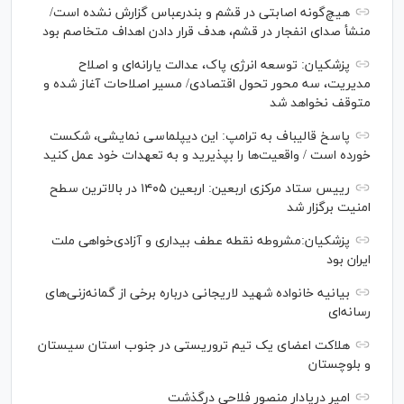
هیچ‌گونه اصابتی در قشم و بندرعباس گزارش نشده است/
منشأ صدای انفجار در قشم، هدف قرار دادن اهداف متخاصم بود
پزشکیان: توسعه انرژی پاک، عدالت یارانه‌ای و اصلاح
مدیریت، سه محور تحول اقتصادی/ مسیر اصلاحات آغاز شده و
متوقف نخواهد شد
پاسخ قالیباف به ترامپ: این دیپلماسی نمایشی، شکست
خورده است / واقعیت‌ها را بپذیرید و به تعهدات خود عمل کنید
رییس ستاد مرکزی اربعین: اربعین ۱۴۰۵ در بالاترین سطح
امنیت برگزار شد
پزشکیان:مشروطه نقطه عطف بیداری و آزادی‌خواهی ملت
ایران بود
بیانیه خانواده شهید لاریجانی درباره برخی از گمانه‌زنی‌های
رسانه‌ای
هلاکت اعضای یک تیم تروریستی در جنوب استان سیستان
و بلوچستان
امیر دریادار منصور فلاحی درگذشت