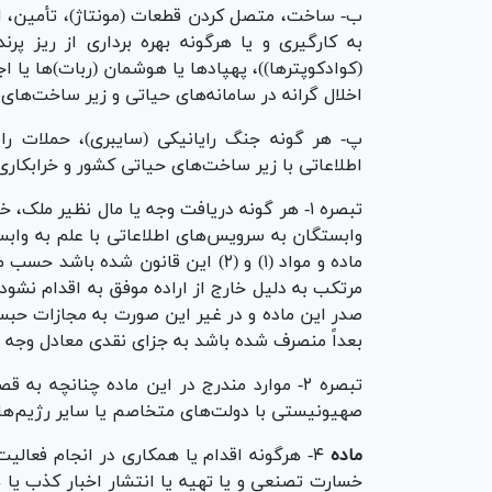
ب- ساخت، متصل کردن قطعات (مونتاژ)، تأمین، انت
به کارگیری و یا هرگونه بهره برداری از ریز پرن
(کوادکوپترها))، پهپاد‌ها یا هوشمان (ربات)‌ها یا ا
اخلال گرانه در سامانه‌های حیاتی و زیر ساخت‌های
پ- هر گونه جنگ رایانیکی (سایبری)، حملات رایا
اطلاعاتی با زیر ساخت‌های حیاتی کشور و خرابکا
تبصره ۱- هر گونه دریافت وجه یا مال نظیر ملک
وابستگان به سرویس‌های اطلاعاتی با علم به وابس
ماده و مواد (۱) و (۲) این قانون شد
مرتکب به دلیل خارج از اراده موفق به اقدام نش
صدر این ماده و در غیر این صورت به مجازات حبس 
بعداً منصرف شده باشد به جزای نقدی معادل وجه 
تبصره ۲- موارد مندرج در این ماده چنانچه
صهیونیستی با دولت‌های متخاصم یا سایر رژیم‌ها
ماده
۴- هرگونه اقدام یا همکاری در انجام فعالی
خسارت تصنعی و یا تهیه یا انتشار اخبار کذب یا