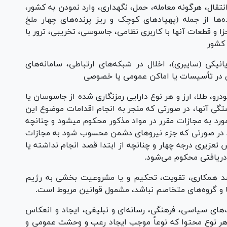
قال، هرگونه معامله، حمل، نگهداری، وارد نمودن به کشور،
ده‌ها از جمله (پهپاد‌های کوچک و ریز پرنده‌های چهار ملخ
جزا و قطعات آنها با کاربری نظامی، جاسوسی، تخریبی، ترور با
 کشور
نیکی (سایبری)، اخلال در شبکه‌های ارتباطی، سامانه‌های
ری در تأسیسات یا اماکن عمومی یا خصوصی
، خودرو، طلا، ارز و هر نوع دارایی رمزنگاری شده از جاسوسان یا
تگی آنها، در صورتی که منجر به انجام اقدامات موضوع این
ه باشد حسب مورد به مجازات مقرر در مواد مذکور محکوم میشود و چنانچه
ود در صورتی که جزء نیرو‌های دشمن محسوب شود به مجازات
تعزیری درجه چهار و چنانچه از ابتدا قصد انجام نداشته یا
دریافتی محکوم می‌شود.
 به قصد همکاری، تقویت، تحکیم و یا مشروعیت بخشی به رژیم
 و گروه‌های متخاصم نباشد، مشمول قوانین مربوط است.
ت‌های سیاسی، فرهنگی، رسانه‌ای و تبلیغی، ایجاد و انعکاس
 هر نوع محتوا که نوعاً موجب ایجاد رعب و وحشت عمومی و