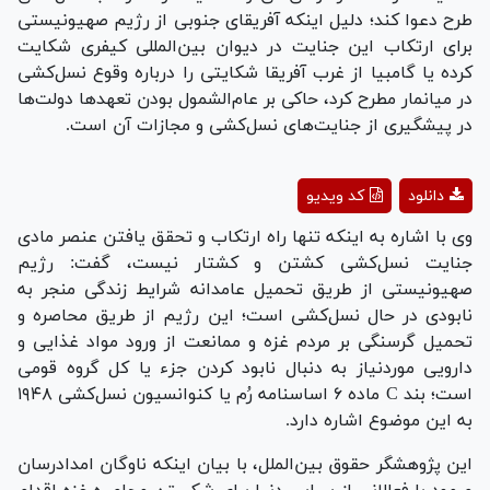
طرح دعوا کند؛ دلیل اینکه آفریقای جنوبی از رژیم صهیونیستی
برای ارتکاب این جنایت در دیوان بین‌المللی کیفری شکایت
کرده یا گامبیا از غرب آفریقا شکایتی را درباره وقوع نسل‌کشی
در میانمار مطرح کرد، حاکی بر عام‌الشمول بودن تعهدها دولت‌ها
در پیشگیری از جنایت‌های نسل‌کشی و مجازات آن است.
Play
دانلود
کد ویدیو
Video
وی با اشاره به اینکه تنها راه ارتکاب و تحقق یافتن عنصر مادی
جنایت نسل‌کشی کشتن و کشتار نیست، گفت: رژیم
صهیونیستی از طریق تحمیل عامدانه شرایط زندگی منجر به
نابودی در حال نسل‌کشی است؛ این رژیم از طریق محاصره و
تحمیل گرسنگی بر مردم غزه و ممانعت از ورود مواد غذایی و
دارویی موردنیاز به دنبال نابود کردن جزء یا کل گروه قومی
است؛ بند C ماده ۶ اساسنامه رُم یا کنوانسیون نسل‌کشی ۱۹۴۸
به این موضوع اشاره دارد.
این پژوهشگر حقوق بین‌الملل، با بیان اینکه ناوگان امدادرسان