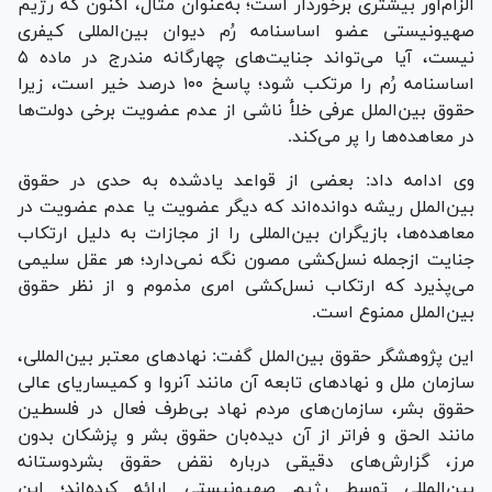
الزام‌آور بیشتری برخوردار است؛ به‌عنوان مثال، اکنون که رژیم
صهیونیستی عضو اساسنامه رُم دیوان بین‌المللی کیفری
نیست، آیا می‌تواند جنایت‌های چهارگانه مندرج در ماده ۵
اساسنامه رُم را مرتکب شود؛ پاسخ ۱۰۰ درصد خیر است، زیرا
حقوق بین‌الملل عرفی خلأ ناشی از عدم عضویت برخی دولت‌ها
در معاهده‌ها را پر می‌کند.
وی ادامه داد: بعضی از قواعد یادشده به حدی در حقوق
بین‌الملل ریشه دوانده‌اند که دیگر عضویت یا عدم عضویت در
معاهده‌ها، بازیگران بین‌المللی را از مجازات به دلیل ارتکاب
جنایت ازجمله نسل‌کشی مصون نگه نمی‌دارد؛ هر عقل سلیمی
می‌پذیرد که ارتکاب نسل‌کشی امری مذموم و از نظر حقوق
بین‌الملل ممنوع است.
این پژوهشگر حقوق بین‌الملل گفت: نهاد‌های معتبر بین‌المللی،
سازمان ملل و نهاد‌های تابعه آن مانند آنروا و کمیساریای عالی
حقوق بشر، سازمان‌های مردم نهاد بی‌طرف فعال در فلسطین
مانند الحق و فراتر از آن دیده‌بان حقوق بشر و پزشکان بدون
مرز، گزارش‌های دقیقی درباره نقض حقوق بشردوستانه
بین‌المللی توسط رژیم صهیونیستی ارائه کرده‌اند؛ این