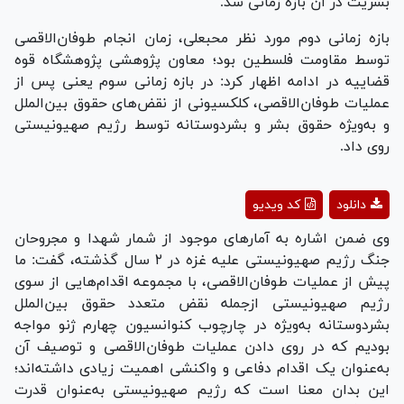
بشریت در آن بازه زمانی شد.
بازه زمانی دوم مورد نظر محبعلی، زمان انجام طوفان‌الاقصی
توسط مقاومت فلسطین بود؛ معاون پژوهشی پژوهشگاه قوه
قضاییه در ادامه اظهار کرد: در بازه زمانی سوم یعنی پس از
عملیات طوفان‌الاقصی، کلکسیونی از نقض‌های حقوق بین‌الملل
و به‌ویژه حقوق بشر و بشردوستانه توسط رژیم صهیونیستی
روی داد.
Play
دانلود
کد ویدیو
Video
وی ضمن اشاره به آمار‌های موجود از شمار شهدا و مجروحان
جنگ رژیم صهیونیستی علیه غزه در ۲ سال گذشته، گفت: ما
پیش از عملیات طوفان‌الاقصی، با مجموعه اقدام‌هایی از سوی
رژیم صهیونیستی ازجمله نقض متعدد حقوق بین‌الملل
بشردوستانه به‌ویژه در چارچوب کنوانسیون چهارم ژنو مواجه
بودیم که در روی دادن عملیات طوفان‌الاقصی و توصیف آن
به‌عنوان یک اقدام دفاعی و واکنشی اهمیت زیادی داشته‌اند؛
این بدان معنا است که رژیم صهیونیستی به‌عنوان قدرت