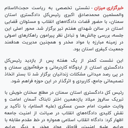
خبرگزاری میزان
-
نشستی تخصصی به ریاست حجت‌الاسلام
والمسلمین محمدصادق اکبری رئیس‌کل دادگستری استان
سمنان، با حضور قضات دادگاه‌های انقلاب و مسئولان قضایی
استان در سالن شهدای هفتم تیر برگزار شد. محور اصلی این
جلسه، بررسی چالش‌ها و تبادل نظر پیرامون راهکار‌های اصولی
در زمینه مبارزه با مواد مخدر و همچنین مدیریت هدفمند
جمعیت کیفری استان بود.
این نشست کمتر از یک هفته پس از بازدید رئیس‌کل
دادگستری استان از اردوگاه کاردرمانی و حرفه‌آموزی سمنان و
در پی رصد میدانی مشکلات زندانیان برگزار شد تا بستر اتخاذ
تصمیماتی جامع، کاربردی و اثرگذار در این حوزه فراهم شود.
رئیس کل دادگستری استان سمنان در مطلع سخنان خویش با
تبریک سالروز میلاد یازدهمین اختر تابناک آسمان امامت و
ولایت حضرت امام حسن عسکری (علیه السلام)، با تأکید بر
نقش کلیدی دادگاه‌های انقلاب در صیانت از امنیت جامعه
اظهار کرد: دادگاه انقلاب اسلامی همواره در خط مقدم مقابله با
جرایم علیه امنیت، قاچاق مواد مخدر و دیگر جرایم