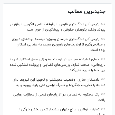
جدیدترین مطالب
رئیس کل دادگستری فارس: موقوفه کاظمی الگویی موفق در
پیوند وقف، پژوهش حقوقی و پیشگیری از جرم است
رئیس کل دادگستری خراسان رضوی: توسعه نهاد‌های داوری
و میانجی‌گری از اولویت‌های راهبردی مجموعه قضایی استان
بوده است
ادعای نماینده مجلس درباره «نحوه ردزنی محل استقرار شهید
لاریجانی» صحت ندارد/ بررسی‌های قضایی و پرونده تشکیل شده
این ادعا را تایید نمی‌کند
دادستان ساری: وضعیت معیشتی و تجهیز این نیرو‌ها برای
مقابله با تخریب جنگل‌ها و تصرف اراضی ملی باید بهبود یابد
یک محکوم به قصاص در آذربایجان‌ غربی از مجازات رهایی
یافت
تعارض قوانین؛ مانع پنهان سنددار شدن بخش بزرگی از
املاک