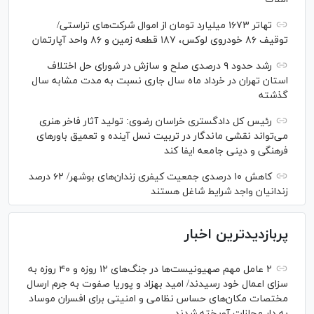
تهاتر ۱۶۷۳ میلیارد تومان از اموال شرکت‌های تراستی/
توقیف ۸۶ خودروی لوکس، ۱۸۷ قطعه زمین و ۸۶ واحد آپارتمان
رشد حدود ۹ درصدی صلح و سازش در شورای حل اختلاف
استان تهران در خرداد ماه سال جاری نسبت به مدت مشابه سال
گذشته
رئیس کل دادگستری خراسان رضوی: تولید آثار فاخر هنری
می‌تواند نقشی ماندگار در تربیت نسل آینده و تعمیق باور‌های
فرهنگی و دینی جامعه ایفا کند
کاهش ۱۰ درصدی جمعیت کیفری زندان‌های بوشهر/ ۶۲ درصد
زندانیان واجد شرایط شاغل هستند
پربازدیدترین اخبار
۲ عامل مهم صهیونیست‌ها در جنگ‌های ۱۲ روزه و ۴۰ روزه به
سزای اعمال خود رسیدند/ امید بهزاد و پوریا صفوت به جرم ارسال
مختصات مکان‌های حساس نظامی و امنیتی برای افسران موساد
به دار مجازات آویخته شدند