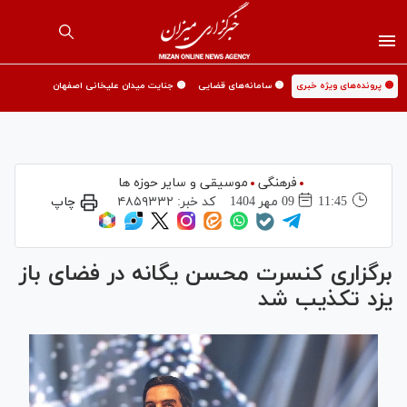
🟡 پرونده‌های ویژه خبری
🟡 سامانه‌های قضایی
🟡 جنایت میدان علیخانی اصفهان
فرهنگی
موسیقی و سایر حوزه ها
11:45
09 مهر 1404
کد خبر:
۴۸۵۹۳۳۲
چاپ
برگزاری کنسرت محسن یگانه در فضای باز
یزد تکذیب شد