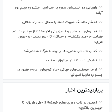
راهیابی دو انیمیشن سوره به سی‌امین جشنواره فیلم رود
آیلند
انتشار نماهنگ «نوبت منه» با صدای عبدالرضا هلالی
فیلم‌های سینمایی و تلویزیونی آخر هفته؛ از «پدرم یه آدم
فضاییه»، «صد یکشنبه» و «ساکرا» تا «دور دست» و «برون
مرزی»
کتاب «انقلاب مشروطه؛ از تولد تا مرگ» منتشر شد
نمایش ۲مستند در «پاتوق مستند»
ادامه موفقیت‌های جهانی «ماه کوچولوی من»؛ حضور در
جشنواره ماربیا اسپانیا
پربازدیدترین اخبار
اربعین در قاب دوربین‌های خودنما/ از «طی طریق» تا
«ویترین بلاگری»