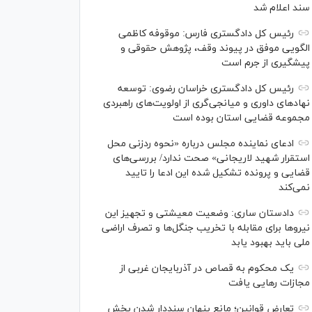
سند اعلام شد
رئیس کل دادگستری فارس: موقوفه کاظمی
الگویی موفق در پیوند وقف، پژوهش حقوقی و
پیشگیری از جرم است
رئیس کل دادگستری خراسان رضوی: توسعه
نهاد‌های داوری و میانجی‌گری از اولویت‌های راهبردی
مجموعه قضایی استان بوده است
ادعای نماینده مجلس درباره «نحوه ردزنی محل
استقرار شهید لاریجانی» صحت ندارد/ بررسی‌های
قضایی و پرونده تشکیل شده این ادعا را تایید
نمی‌کند
دادستان ساری: وضعیت معیشتی و تجهیز این
نیرو‌ها برای مقابله با تخریب جنگل‌ها و تصرف اراضی
ملی باید بهبود یابد
یک محکوم به قصاص در آذربایجان‌ غربی از
مجازات رهایی یافت
تعارض قوانین؛ مانع پنهان سنددار شدن بخش