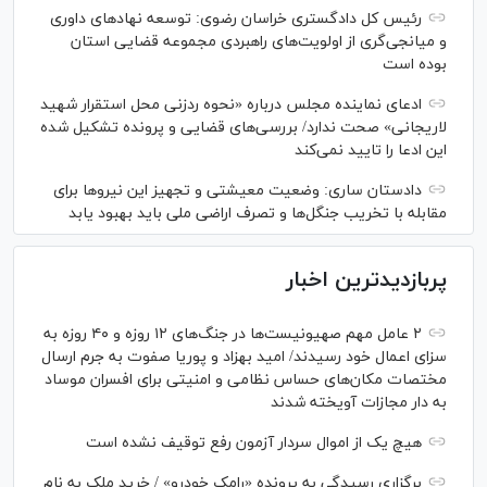
رئیس کل دادگستری خراسان رضوی: توسعه نهاد‌های داوری
و میانجی‌گری از اولویت‌های راهبردی مجموعه قضایی استان
بوده است
ادعای نماینده مجلس درباره «نحوه ردزنی محل استقرار شهید
لاریجانی» صحت ندارد/ بررسی‌های قضایی و پرونده تشکیل شده
این ادعا را تایید نمی‌کند
دادستان ساری: وضعیت معیشتی و تجهیز این نیرو‌ها برای
مقابله با تخریب جنگل‌ها و تصرف اراضی ملی باید بهبود یابد
پربازدیدترین اخبار
۲ عامل مهم صهیونیست‌ها در جنگ‌های ۱۲ روزه و ۴۰ روزه به
سزای اعمال خود رسیدند/ امید بهزاد و پوریا صفوت به جرم ارسال
مختصات مکان‌های حساس نظامی و امنیتی برای افسران موساد
به دار مجازات آویخته شدند
هیچ یک از اموال سردار آزمون رفع توقیف نشده است
برگزاری رسیدگی به پرونده «رامک خودرو» / خرید ملک به نام