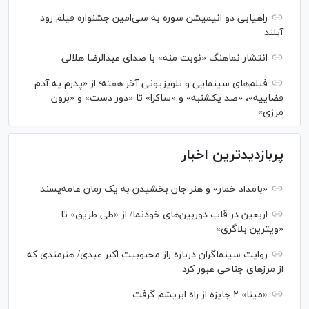
راهیابی دو انیمیشن سوره به سی‌امین جشنواره فیلم رود
آیلند
انتشار نماهنگ «نوبت منه» با صدای عبدالرضا هلالی
فیلم‌های سینمایی و تلویزیونی آخر هفته؛ از «پدرم یه آدم
فضاییه»، «صد یکشنبه» و «ساکرا» تا «دور دست» و «برون
مرزی»
پربازدیدترین اخبار
«بامداد خمار» و هنر جان بخشیدن به یک رمان عامه‌پسند
اربعین در قاب دوربین‌های خودنما/ از «طی طریق» تا
«ویترین بلاگری»
روایت سینماگران درباره راز محبوبیت اکبر عبدی/ هنرمندی که
از مرزهای جناحی عبور کرد
«مینا» ۲ جایزه از راه ابریشم گرفت