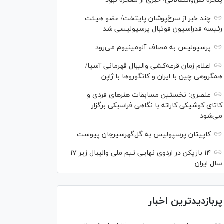
پنجره نقل‌وانتقالاتی/ خبری از معجزه نبود
چند خبر از سرخ‌پوشان پایتخت/ عضو هیئت
رئیسه فدراسیون فوتبال پرسپولیسی شد
پرسپولیس به مصاف آلومینیوم می‌رود
اعلام زمان قرعه‌کشی والیبال قهرمانی آسیا/
همگروهی چین با ایران و کانگورو‌ها با ژاپن
عنصری: نخستین مسابقات هنر‌های فردی و
کاتای کوشیکی کاراته با نگاهی فراسبکی برگزار
می‌شود
کاپیتان پرسپولیس به گل‌گهرسیرجان پیوست
۱۴ بازیکن در اردوی نهایی تیم ملی والیبال زیر ۱۷
سال ایران
پربازدیدترین اخبار