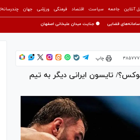
ل آنلاین
جامعه
سیاست
اقتصاد
فرهنگی
ورزشی
جهان
چندرسانه‌ا
سامانه‌های قضایی
🟡 جنایت میدان علیخانی اصفهان
۴۸۵۷۷۷
چاپ
بوکس؟/ تایسون ایرانی دیگر به تیم