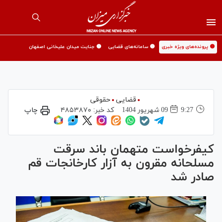
🟡 پرونده‌های ویژه خبری
🟡 سامانه‌های قضایی
🟡 جنایت میدان علیخانی اصفهان
قضایی
حقوقی
9:27
09 شهريور 1404
کد خبر:
۴۸۵۳۸۷۰
چاپ
کیفرخواست متهمان باند سرقت
مسلحانه مقرون به آزار کارخانجات قم
صادر شد