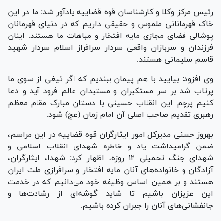
رئیس مرکز وکلا و کارشناسان قوه قضاییه یادآور شد: ما در این
خاک قهرمانانی ملموس و حقیقی داریم که در دنیای قهرمانان
پوشالی فضای مجازی مایه افتخار و مباهات ما هستند. اینان
فرزندان و سربازان واقعی سردار سرافراز اسلام سردار شهید
قاسم سلیمانی هستند.
وی افزود: بیایید با هم پیمان ببندیم که اگر تیغی از سوی ما
پرتاب شد بر سر مستکبران و مستبدان عالم فرود آید و دعا
کنیم پرچم این انقلاب حسینی با دستان مبارک مقام معظم
رهبری تقدیم صاحب اصلی آن امام زمان (عج) شود.
بهروز حسنی مدیرکل امور ایثارگران قوه قضاییه در این مراسم،
ضمن گرامیداشت یاد و خاطره شهدای انقلاب اسلامی و
شهدای جنگ تحمیلی ۱۲ روزه، اظهار کرد: شهدا، ایثارگران،
آزادگان و خانواده‌های آنان مایه افتخار و سرافرازی ملت ایران
هستند و بر همین اساس وظیفه خود می‌دانیم که در خدمت
این عزیزان باشیم تا شاید گوشه‌ای از رشادت‌ها و
جانفشانی‌های آنان را جبران کرده باشیم.