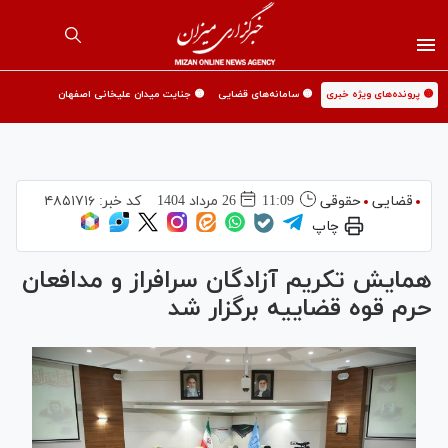
🟡 پرونده‌های ویژه خبری
🟡 سامانه‌های قضایی
🟡 جنایت میدان علیخانی اصفهان
قضایی
حقوقی
11:09
26 مرداد 1404
کد خبر:
۴۸۵۱۷۱۶
چاپ
همایش تکریم آزادگان سرافراز و مدافعان
حرم قوه قضاییه برگزار شد