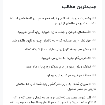
جدیدترین مطالب
وضعیت دبیرخانه دائمی فیلم فجر همچنان نامشخص است/
انتخاب دبیر در هاله‌ای از ابهام
«قصه‌های هومن و جناب‌خان» دوباره روی آنتن می‌رود
حق نشر «زیبا صدایم کن» به ناشران چین و ژاپن واگذار شد
پخش مجموعه تلویزیونی «ارتباط» از شبکه تماشا
«مادر بزرگم لیلی» به بلاروس می‌رود
تدارک ویژه رادیو در ایام سوگواری پایان ماه صفر
«حافظ‌خوانی» هر شب از رادیو آوا
«اسیران شاه» به بازار نشر کشور وارد شد/ کارنامه غلامان
خارجی در عصر صفوی
اکبر نبوی: عصر رسانه-انسان ورود به فصلی است که در آن
کنشگر حذف می‌شود/ عبور از عصر انسان‌رسانه‌ها به دوره رسانه-