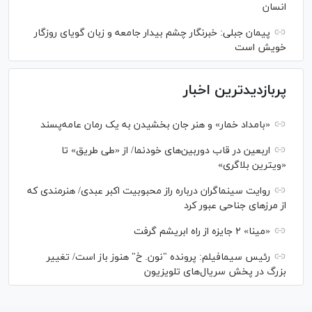
انسان
پیمان جبلی: خبرنگار چشم بیدار جامعه و زبان گویای روزگار
خویش است
پربازدیدترین اخبار
«بامداد خمار» و هنر جان بخشیدن به یک رمان عامه‌پسند
اربعین در قاب دوربین‌های خودنما/ از «طی طریق» تا
«ویترین بلاگری»
روایت سینماگران درباره راز محبوبیت اکبر عبدی/ هنرمندی که
از مرزهای جناحی عبور کرد
«مینا» ۲ جایزه از راه ابریشم گرفت
رئیس سیمافیلم: پرونده "نون. خ" هنوز باز است/ تغییر
بزرگ در پخش سریال‌های تلویزیون