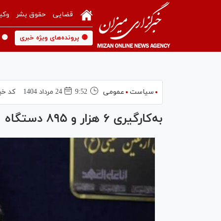
قضایی
حقوق بشر
وکی
🟡 پرونده‌های ویژه خبری
🟡 
سیاست
عمومی
9:52
24 مرداد 1404
کد خب
به‌کارگیری ۶ هزار و ۸۹۵ دستگاه اتوبوس برای جابه‌جایی زائران اربعین