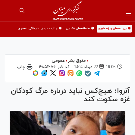
🟡 پرونده‌های ویژه خبری
🟡 سامانه‌های قضایی
🟡 جنایت میدان علیخانی اصفهان
حقوق بشر
عمومی
16:06
22 مرداد 1404
کد خبر:
۴۸۵۱۲۵۶
چاپ
آنروا: هیچ‌کس نباید درباره مرگ کودکان
غزه سکوت کند