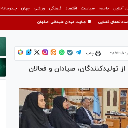
ل آنلاین
جامعه
سیاست
اقتصاد
فرهنگی
ورزشی
جهان
چندرسانه‌ا
سامانه‌های قضایی
🟡 جنایت میدان علیخانی اصفهان
ر:
۴۸۵۱۱۹۵
چاپ
ز تولیدکنندگان، صیادان و فعالان