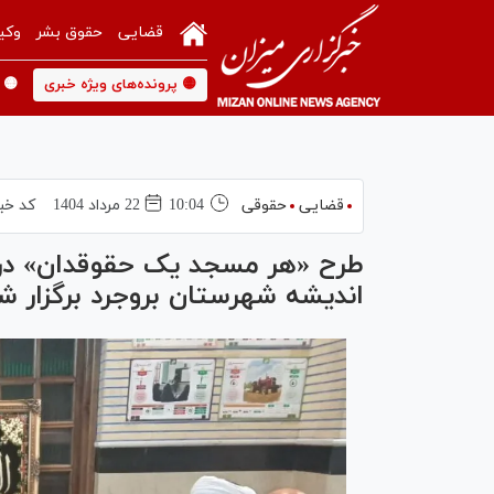
قضایی
حقوق بشر
وکی
🟡 پرونده‌های ویژه خبری
🟡 
قضایی
حقوقی
10:04
22 مرداد 1404
کد خب
طرح «هر مسجد یک حقوقدان» د
اندیشه شهرستان بروجرد برگزار ش