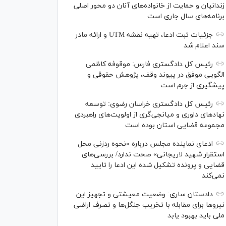
زندانیان و حمایت از خانواده‌های آنان دو محور اصلی
برنامه‌های سال جاری است
جزئیات ثبت ادعا، تهیه نقشه UTM و ارائه مادر
سند اعلام شد
رئیس کل دادگستری فارس: موقوفه کاظمی
الگویی موفق در پیوند وقف، پژوهش حقوقی و
پیشگیری از جرم است
رئیس کل دادگستری خراسان رضوی: توسعه
نهاد‌های داوری و میانجی‌گری از اولویت‌های راهبردی
مجموعه قضایی استان بوده است
ادعای نماینده مجلس درباره «نحوه ردزنی محل
استقرار شهید لاریجانی» صحت ندارد/ بررسی‌های
قضایی و پرونده تشکیل شده این ادعا را تایید
نمی‌کند
دادستان ساری: وضعیت معیشتی و تجهیز این
نیرو‌ها برای مقابله با تخریب جنگل‌ها و تصرف اراضی
ملی باید بهبود یابد