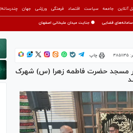
ل آنلاین
جامعه
سیاست
اقتصاد
فرهنگی
ورزشی
جهان
چندرسانه‌ا
سامانه‌های قضایی
🟡 جنایت میدان علیخانی اصفهان
ر:
۴۸۵۱۱۴۵
چاپ
ر مسجد حضرت فاطمه زهرا (س) شهرک
د