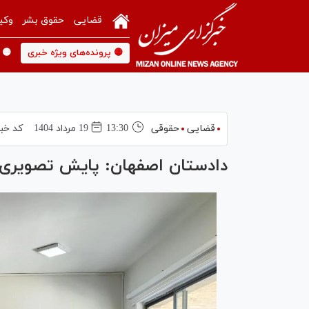
قضایی
حقوق بشر
وکی
🟡 پرونده‌های ویژه خبری
🟡 
قضایی
حقوقی
13:30
19 مرداد 1404
کد خبر
دادستان اصفهان: پایش تصویری 