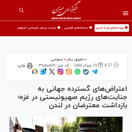
🟡 پرونده‌های ویژه خبری
🟡 سامانه‌های قضایی
🟡 جنایت میدان علیخانی اصفهان
حقوق بشر
عمومی
8:57
19 مرداد 1404
کد خبر:
۴۸۵۰۵۷۱
چاپ
اعتراض‌های گسترده جهانی به
جنایت‌های رژیم صهیونیستی در غزه؛
بازداشت معترضان در لندن