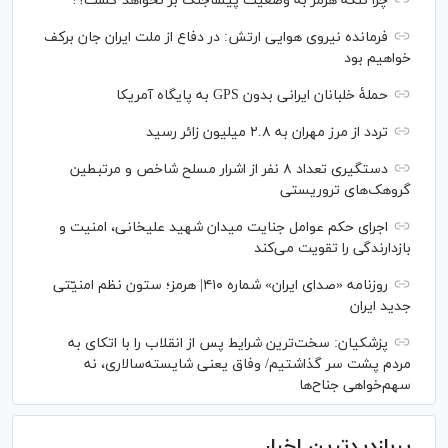
چرا تنگۀ هرمز به وضعیت پیشاجنگ بر نخواهد گشت؟!
فرمانده نیروی هوایی ارتش: در دفاع از ملت ایران جان برکف
خواهیم بود
حملۀ خلبانان ایرانی بدون GPS به پایگاه آمریکا
تردد از مرز مهران به ۲.۸ میلیون زائر رسید
دستگیری تعداد ۸ نفر از اشرار مسلح شاخص و مرتبطین
گروهک‌های تروریستی
اجرای حکم عوامل جنایت میدان شهید علیخانی، امنیت و
بازدارندگی را تقویت می‌کند
روزنامه «صدای ایران» شماره ۴۱۰| هرمز؛ ستون نظم امنیّتی
جدید ایران
پزشکیان: سخت‌ترین شرایط پس از انقلاب را با اتکای به
مردم پشت سر گذاشتیم/ وفاق یعنی شایسته‌سالاری، نه
سهم‌خواهی جناح‌ها
پربازدیدترین اخبار