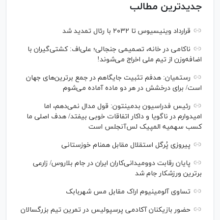
جدیدترین مطالب
قرارداد وینیسیوس تا ۲۰۳۲ با رئال‌ تمدید شد
ناکامی در خانه، تصمیمی جنجالی؛ علی‌اف: کشتی‌گیران با
اضافه‌وزن از تیم ملی اخراج می‌شوند!
رستمیان: هدفم تثبیت جایگاهم در جمع برترین‌های جهان
است/ برای درخشش در هر دو ماده آماده می‌شوم
رئیس فدراسیون بدمینتون: قول مدال نمی‌دهم، اما
امیدوارم در ناگویا و داکار اتفاقات خوبی بیفتد/ هدف اصلی ما
کسب سهمیه المپیک لس‌آنجلس است
پیروزی پُرگل استقلال مقابل همنام خوزستانی
پایان رقابت دوومیدانی‌کاران ایران در جام بلاروس/ زارعی
برترین ورزشکار جام شد
تساوی آلومینیوم اراک مقابل مس شهربابک
حضور بازیکنان آکادمی پرسپولیس در تمرین تیم بزرگسالان