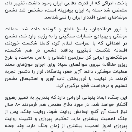
باخت، ادراکی که از قدرت دفاعی ایران وجود داشت، تغییر داد،
مشخص شد حمله به ایران پرهزینه است، مشخص شد دشمن
مولفه‌های اصلی اقتدار ایران را نمی‌شناسد.
با ترور فرماندهان، پاسخ قاطع و کوبنده داده شد. حملات
موشکی و پهپادی خسارات سنگینی را به رژیم وارد شد، دشمن
در اهدافی که با صراحت اعلام کرد، کاملا شکست خوردند،
افسانه شکست ناپذیری پدافند دشمن در هم شکست،
موشک‌های ایرانی کل سرزمین اشغالی را ناامن ساخت، با طرح
ریزی خلاقانه نیروی هوافضای سپاه برای اجرای موج‌های ممتد
عملیات موشکی، دائما آژیر خطر، پناهگاه، فرار را دشمن تجربه
کردند، در نهایت با فروریختن تاب آوری و استیصال دشمن
تسلیم و درخواست قطع درگیری کرد.
این جنگ، ابعاد پنهانی فراوانی دارد که بتدریج به تعبیر رهبری
آشکار خواهد شد، در مورد دفاع مقدس هم فرمودند ۸۰ سال
نیاز است آن گنج ابعادش روایت شود، روایت جنگ، پس از
جنگ اهمیت بیشتری دارد، تحکیم پیروزی و تثبیت روایت
پیروزی امروز اهمیت بیشتری از زمان جنگ دارد، چند جمله