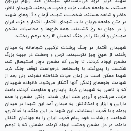
شهید عزیز درود می‌فرستادم، شهیدان عند ربهم یرزقون
هستند، به جامعه حیات، عزت و قدرت می‌دهند، شهیدان ناظر،
حاضر و شاهد هستند، شخصیت شهید، آرمان و آرزو‌های شهید
در متن جامعه جریان دارد، شهدای اقتدار، اقتدار و عزت ایران
را در جهان به رخ کشیدند، همه طرح‌ها و محاسبات دشمن
صهیونی و آمریکا را در جنگ تحمیلی ۱۲ روزه درهم ریختند.
شهیدان اقتدار در جنگ پرشدت ترکیبی شجاعانه به میدان
رفتند، از هیچ چیز نترسیدند، ترس و وحشت در جبهه بزرگ
دشمن ایجاد کردند، تا جایی که دشمن دچار استیصال شد،
شکست را پذیرفت، با واسطه‌ها درخواست توقف جنگ کرد.
شهدا ممکن است در زمان حیات شناخته نشوند، ولی بعد از
شهادت جلوه‌های زندگی آنها آشکار می‌شود. خانواده شهیدان
که با تاسی به شهیدان کربلا پایداری و مقاومت کردند، باعث
عزت، سربلندی و آبروی ملت ایران شدند. وقتی دشمن با همه
دارایی و ابزار و امکاناتش به میدان آمد این شهدا در میدان
بودند و با قدرت ایستادند، این شهدا در این جنگ، با فداکاری،
شجاعت و رشادت خود پیام قدرت ایران را به جهانیان انتقال
دادند، در دل دشمن وحشت ایجاد کردند، دشمنی که با توهم