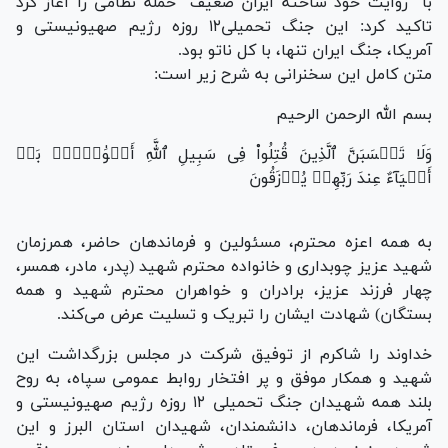
با "روایت خود ساخته ایران ضعیف" حمله نظامی را آغاز کرد
تاکید کرد: این جنگ تحمیلی۱۲ روزه رژیم صهیونیستی و
آمریکا، جنگ ایران تنها، با کل ناتو بود.
متن کامل این سخنرانی به شرح زیر است:
بسم الله الرحمن الرحیم
وَلَا تَحۡسَبَنَّ ٱلَّذِینَ قُتِلُواْ فِی سَبِیلِ ٱللَّهِ أَمۡوَٰتَۢاۚ بَلۡ
أَحۡیَآءٌ عِندَ رَبِّهِمۡ یُرۡزَقُونَ
به همه اعزه محترم، مسئولین و فرماندهان حاضر، همرزمان
شهید عزیز چوبداری و خانواده محترم شهید (پدر، مادر، همسر،
چهار فرزند عزیز، برادران و خواهران محترم شهید و همه
بستگان) شهادت ایشان را تبریک و تسلیت عرض می‌کند.
خداوند را شاکرم از توفیق شرکت در مجلس بزرگداشت این
شهید و همکار موفق و پر افتخار روابط عمومی سپاه، به روح
بلند همه شهیدان جنگ تحمیلی ۱۲ روزه رژیم صهیونیستی و
آمریکا، فرماندهان، دانشمندان، شهیدان استان البرز و این