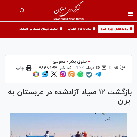
🟡 پرونده‌های ویژه خبری
🟡 سامانه‌های قضایی
🟡 جنایت میدان علیخانی اصفهان
حقوق بشر
عمومی
12:56
08 مرداد 1404
کد خبر:
۴۸۴۸۹۴۳
چاپ
بازگشت ۱۲ صیاد آزادشده در عربستان به
ایران