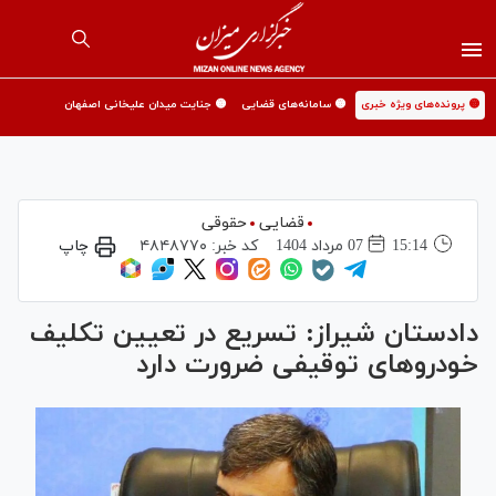
🟡 پرونده‌های ویژه خبری
🟡 سامانه‌های قضایی
🟡 جنایت میدان علیخانی اصفهان
قضایی
حقوقی
15:14
07 مرداد 1404
کد خبر:
۴۸۴۸۷۷۰
چاپ
دادستان شیراز: تسریع در تعیین تکلیف
خودرو‌های توقیفی ضرورت دارد